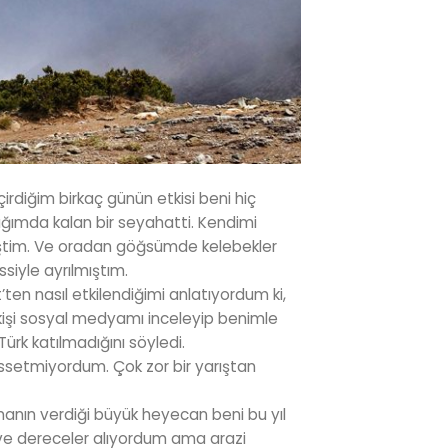
irdiğim birkaç günün etkisi beni hiç
ğımda kalan bir seyahatti. Kendimi
iştim. Ve oradan göğsümde kelebekler
siyle ayrılmıştım.
ten nasıl etkilendiğimi anlatıyordum ki,
 kişi sosyal medyamı inceleyip benimle
Türk katılmadığını söyledi.
ssetmiyordum. Çok zor bir yarıştan
anın verdiği büyük heyecan beni bu yıl
or ve dereceler alıyordum ama arazi