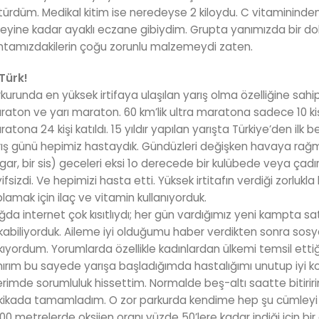
ürdüm. Medikal kitim ise neredeyse 2 kiloydu. C vitaminin
eyine kadar ayaklı eczane gibiydim. Grupta yanımızda bir 
ntamızdakilerin çoğu zorunlu malzemeydi zaten.
 Türk!
kurunda en yüksek irtifaya ulaşılan yarış olma özelliğine sahip
aton ve yarı maraton. 60 km’lik ultra maratona sadece 10 kişi
atona 24 kişi katıldı. 15 yıldır yapılan yarışta Türkiye’den ilk 
ış günü hepimiz hastaydık. Gündüzleri değişken havaya rağme
gar, bir sis) geceleri eksi 1o derecede bir kulübede veya ça
ifsizdi. Ve hepimizi hasta etti. Yüksek irtitafın verdiği zorlukl
lamak için ilaç ve vitamin kullanıyorduk.
da internet çok kısıtlıydı; her gün vardığımız yeni kampta satı
abiliyorduk. Aileme iyi olduğumu haber verdikten sonra so
ıyordum. Yorumlarda özellikle kadınlardan ülkemi temsil etti
ırım bu sayede yarışa başladığımda hastalığımı unutup iyi k
rimde sorumluluk hissettim. Normalde beş-altı saatte bitiri
ikada tamamladım. O zor parkurda kendime hep şu cümleyi söy
00 metrelerde oksijen oranı yüzde 50’lere kadar indiği için b