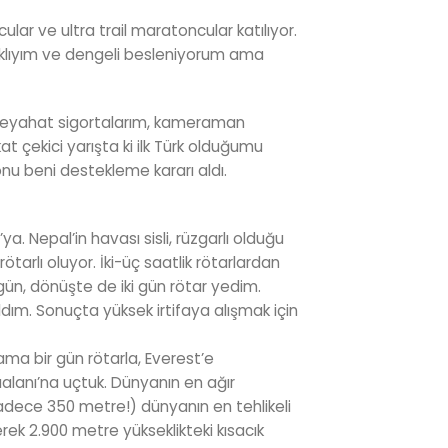
ular ve ultra trail maratoncular katılıyor.
ıklıyım ve dengeli besleniyorum ama
e seyahat sigortalarım, kameraman
t çekici yarışta ki ilk Türk olduğumu
nu beni destekleme kararı aldı.
 Nepal’in havası sisli, rüzgarlı olduğu
ötarlı oluyor. İki-üç saatlik rötarlardan
gün, dönüşte de iki gün rötar yedim.
ım. Sonuçta yüksek irtifaya alışmak için
ma bir gün rötarla, Everest’e
aalanı’na uçtuk. Dünyanın en ağır
sadece 350 metre!) dünyanın en tehlikeli
ek 2.900 metre yükseklikteki kısacık