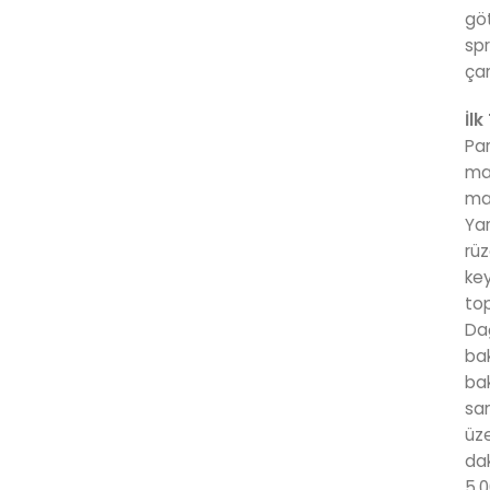
göt
spr
ça
İlk
Par
mar
mar
Yar
rüz
key
top
Dağ
bak
bak
san
üze
dak
5.0