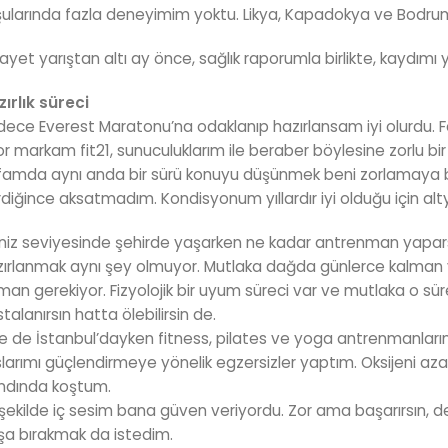
şularında fazla deneyimim yoktu. Likya, Kapadokya ve Bodr
ayet yarıştan altı ay önce, sağlık raporumla birlikte, kaydımı 
ırlık süreci
ece Everest Maratonu’na odaklanıp hazırlansam iyi olurdu. Fak
r markam fit21, sunuculuklarım ile beraber böylesine zorlu b
amda aynı anda bir sürü konuyu düşünmek beni zorlamaya ba
diğince aksatmadım. Kondisyonum yıllardır iyi olduğu için alt
iz seviyesinde şehirde yaşarken ne kadar antrenman yapars
ırlanmak aynı şey olmuyor. Mutlaka dağda günlerce kalman 
man gerekiyor. Fizyolojik bir uyum süreci var ve mutlaka o s
talanırsın hatta ölebilirsin de.
e de İstanbul’dayken fitness, pilates ve yoga antrenmanları
larımı güçlendirmeye yönelik egzersizler yaptım. Oksijeni azal
ndında koştum.
 şekilde iç sesim bana güven veriyordu. Zor ama başarırsın, de
şa bırakmak da istedim.