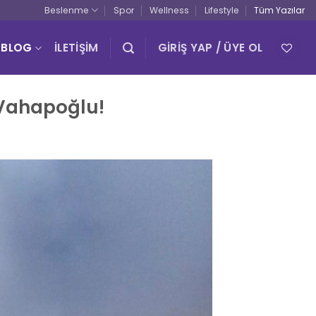
Beslenme
Spor
Wellness
Lifestyle
Tüm Yazılar
BLOG
İLETİŞİM
GIRIŞ YAP / ÜYE OL
 Vahapoğlu!
0