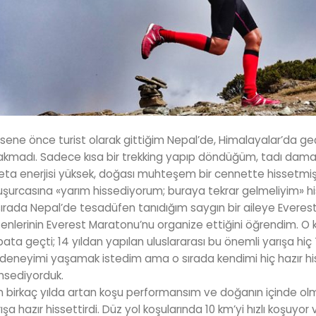
sene önce turist olarak gittiğim Nepal’de, Himalayalar’da geç
akmadı. Sadece kısa bir trekking yapıp döndüğüm, tadı dama
eta enerjisi yüksek, doğası muhteşem bir cennette hissetm
şurcasına «yarım hissediyorum; buraya tekrar gelmeliyim» his
ırada Nepal’de tesadüfen tanıdığım saygın bir aileye Everest’
enlerinin Everest Maratonu’nu organize ettiğini öğrendim. O
ibata geçti; 14 yıldan yapılan uluslararası bu önemli yarışa hiç 
deneyimi yaşamak istedim ama o sırada kendimi hiç hazır hi
hsediyorduk.
 birkaç yılda artan koşu performansım ve doğanın içinde olm
ışa hazır hissettirdi. Düz yol koşularında 10 km’yi hızlı koşuy