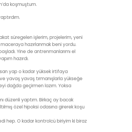
um’da koşmuştum.
yaptırdım.
at süregelen işlerim, projelerim, yeni
ir maceraya hazırlanmak beni yordu.
şladı. Yine de antrenmanlarımı el
yapım hazırdı.
an yap o kadar yüksek irtifaya
ve yavaş yavaş tırmanışlarla yükseğe
üreyi dağda geçirmen lazım. Yoksa
mı düzenli yaptım. Birkaç ay bacak
tılmış özel hipoksi odasına girerek koşu
di hep. O kadar kontrolcü biriyim ki biraz