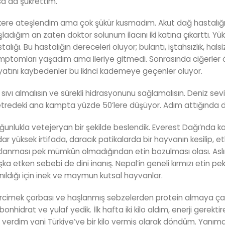
a da şükrettim.
 kere ateşlendim ama çok şükür kusmadım. Akut dağ hastalı
ladığım an zaten doktor solunum ilacını iki katına çıkarttı. Yü
talığı. Bu hastalığın dereceleri oluyor; bulantı, iştahsızlık, hal
ptomları yaşadım ama ileriye gitmedi. Sonrasında ciğerler 
atını kaybedenler bu ikinci kademeye geçenler oluyor.
 sıvı almalısın ve sürekli hidrasyonunu sağlamalısın. Deniz sev
redeki ana kampta yüzde 50’lere düşüyor. Adım attığında dah
unlukla vetejeryan bir şekilde beslendik. Everest Dağı’nda
ar yüksek irtifada, daracık patikalarda bir hayvanın kesilip, et
lanması pek mümkün olmadığından etin bozulması olası. Aslı
ka etken sebebi de dini inanış. Nepal’in geneli kırmızı etin p
nıldığı için inek ve maymun kutsal hayvanlar.
cimek çorbası ve haşlanmış sebzelerden protein almaya çalış
bonhidrat ve yulaf yedik. İlk hafta iki kilo aldım, enerji gere
o verdim yani Türkiye’ye bir kilo vermiş olarak döndüm. Yanım