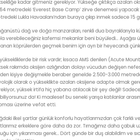
sekliğe kadar gitmeniz gerekiyor. Yükseğe çıktıkça azalan ok
64 metredeki ‘Everest Base Camp’ zirve denemesi yapacak da
redeki Lukla Havaalanı’ndan buraya çıkıp inmek sadece 15 g
ğanüstü dağ ve doğa manzaraları, renkli dua bayraklarıyla kü
a verebileceğiniz kafemsi mekanlar beni büyüledi… Aşağısı 
lanan köprülerden geçmek benim için ayrı bir heyecandı çünkü
yüksekliklerde bir risk vardır; kısaca AMS denilen (Acute Moun
sek rakımda oksijen azlığından dolayı vücudun değişen nefes 
iden kişiye değişmekle beraber genelde 2.500-3.000 metrede
yolojik olarak o yükseklikte azalan oksijene adapte olmak ger
ekiyor, yüksek irtifa hiç yabana atılacak bir şey değil! Sade
biliyorsunuz da! Ki maalesef bu seneki yarışa katılanlar arası
ması üzerine vefat etti.
daki ilkel şartlar günlük konforlu hayatlarımızdan çok farklı v
tlarımız erkeklere göre daha da zor. Tırnağımız daha çabuk uz
uğu için yıkanması gerek… Dört günde bir duş alabildim ve sıc