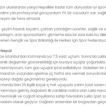
zor uluslararası yarışa Nepalliler kadar tüm dünyadan iyi sporc
dimi yarı profesyonel görüyordum. Fit bir vücudum var; sağl
neyim de fena olmazdı.
 şeyim hazırdı; kaydım, çoktan yatırdığım ücretler, sağlık v
adaşım, ürün sponsorlarım; gitmeme kısa bir süre kala bu dikka
enen Gençlik ve Spor Bakanlığı ile Herkes İçin Spor Federasyo
 Nepal
e İstanbul’dan Katmandu’ya 7.5 saat uçtum. Sonra’da Lukla’ya.
anlık değişimler gösterebildiği için buraya uçuşlar çoğunlukla r
setmiyorum, tüm gün uçuşlar iptal edilebiliyor. Giderken bir 
maraton yüzünden işlerime üç hafta ara vermek zorunda kald
 süreyi dağda geçirmemiz gerekiyordu.
mandu’dan 20 kişilik küçük iç hat uçuşuyla yarım saat süren a
manmaya gelmiş dağcıların ilk vardıkları nokta olan Lukla Hav
eorolojik ve coğrafi koşullarına sahip havaalanı Lukla (pist 
aalanı olarak geçiyor. Dağların arasından bir boğazdan geçer