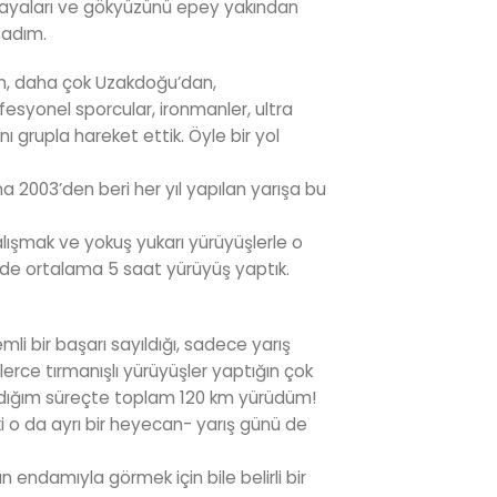
malayaları ve gökyüzünü epey yakından
şadım.
en, daha çok Uzakdoğu’dan,
esyonel sporcular, ironmanler, ultra
 grupla hareket ettik. Öyle bir yol
ına 2003’den beri her yıl yapılan yarışa bu
lışmak ve yokuş yukarı yürüyüşlerle o
nde ortalama 5 saat yürüyüş yaptık.
mli bir başarı sayıldığı, sadece yarış
erce tırmanışlı yürüyüşler yaptığın çok
 kaldığım süreçte toplam 120 km yürüdüm!
 o da ayrı bir heyecan- yarış günü de
 endamıyla görmek için bile belirli bir