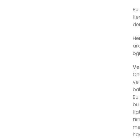
Bu 
Ken
de
Her
ark
öğr
Ve
Önc
ve 
bah
Bu 
bu
Kat
tır
met
hav