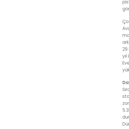
pis
gör
Çoğ
Avu
mar
ark
29 
yıl
Eve
yük
Day
Sır
sta
zor
5.3
dur
Dün