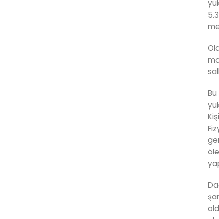
yük
5.3
met
Ola
mol
sal
Bu 
yük
Kiş
Fiz
ger
öle
yap
Dağ
şar
old