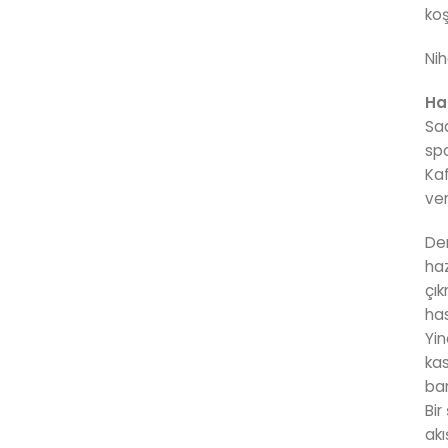
ko
Nih
Haz
Sad
spo
Kaf
ver
Den
haz
çık
has
Yin
kas
ba
Bir
akı