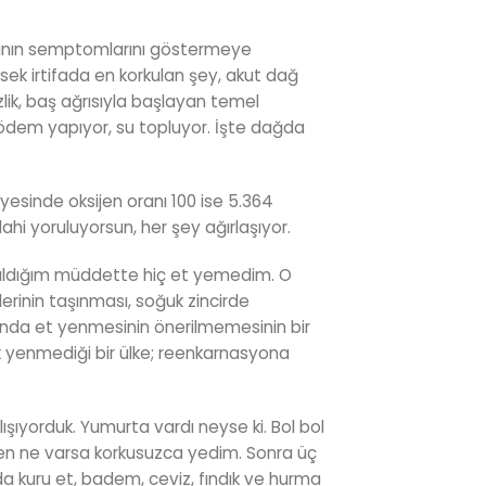
ğının semptomlarını göstermeye
ksek irtifada en korkulan şey, akut dağ
sizlik, baş ağrısıyla başlayan temel
ödem yapıyor, su topluyor. İşte dağda
iyesinde oksijen oranı 100 ise 5.364
i yoruluyorsun, her şey ağırlaşıyor.
 kaldığım müddette hiç et yemedim. O
lerinin taşınması, soğuk zincirde
nda et yenmesinin önerilmemesinin bir
ek yenmediği bir ülke; reenkarnasyona
ıyorduk. Yumurta vardı neyse ki. Bol bol
ktiren ne varsa korkusuzca yedim. Sonra üç
da kuru et, badem, ceviz, fındık ve hurma