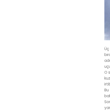
Üç 
bır
ad
uçu
O s
kuz
irt
Bu 
ba
Son
yar