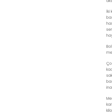
aks
İki
baş
has
sem
hay
Bol
met
Çoğ
kad
sak
baş
ina
Mer
kar
kil