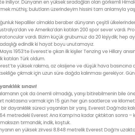
te iniliyor. Dünyanın en yüksek sıradağları olan görkemli Hi
mek müthiş; bulutların üzerindeyim hissini tam anlamıyla ya
unluk Nepalliler olmakla beraber dünyanın çeşitli ülkelerind
stralya’dan ve Amerika’dan katılan 200 spor sever vardı. Prof
atoncular vardı. Bizim küçük grubumuz da 20 kişiydik; hep aynı
adaşlığı edindik ki hayat boyu unutamayız.
Mayıs 1953’te Everest’e çıkan ilk kişiler Tenzing ve Hillary anıs
 ilk katılan Türk oldum.
rest’te yüksek rakıma, az oksijene ve düşük hava basıncına a
sekliğe çıkmak için uzun süre dağda kalınması gerekiyor. Gü
anıklılık sınavı!
alamanın çok da önemli olmadığı, yarışı bitirebilmenin bile öne
rt noktasına varmak için 15 gün her gün saatlerce ve kilometl
 bir dayanıklılık süreci yaşanılan bir yarış. Everest Dağı’nda
64 metredeki Everest Ana Kampı’na kadar çıktıktan sonra – ki
maksızın tırmandık, indik, koştuk.
yanın en yüksek zirvesi 8.848 metrelik Everest Dağı’nı uzaktan