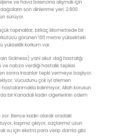
sijene ve hava basıncına alışmak için
ğcıların son dinlenme yeri. 2.800
ün sürüyor.
çük tapınaklar, birkaç kilometrede bir
ürkütücü görünen 100 metre yüksekteki
 yükseklik korkum var.
tain Sickness) yani akut dağ hastalığı
ve nabza verdiği hastalık tepkisi.
n sonra insanlar tepki vermeye başlıyor.
ekiyor. Vücudunu çok iyi izlemen
ce hastalanmakla kalınmıyor; Allah korusun
nda bir Kanadalı kadın ciğerlerinin ödem
e zor. Bence kadın olarak oradaki
uyor, kaşımız çıkıyor, saçlarımız uzun
ak su için ekstra para verip damla gibi