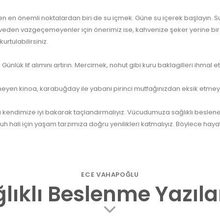
n önemli noktalardan biri de su içmek. Güne su içerek başlayın. S
ahveden vazgeçemeyenler için önerimiz ise, kahvenize şeker yerine bir 
rtulabilirsiniz.
 Günlük lif alımını artırın. Mercimek, nohut gibi kuru baklagilleri ihmal
meyen kinoa, karabuğday ile yabani pirinci mutfağınızdan eksik etmey
u kendimize iyi bakarak taçlandırmalıyız. Vücudumuza sağlıklı beslen
ruh hali için yaşam tarzımıza doğru yenilikleri katmalıyız. Böylece hay
ECE VAHAPOĞLU
lıklı Beslenme Yazıl