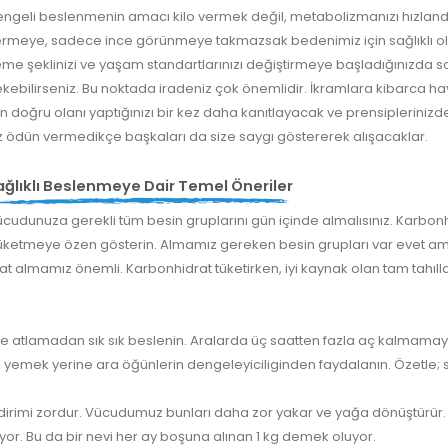
ngeli beslenmenin amacı kilo vermek değil, metabolizmanızı hızlandı
rmeye, sadece ince görünmeye takmazsak bedenimiz için sağlıklı ola
me şeklinizi ve yaşam standartlarınızı değiştirmeye başladığınızda so
kebilirseniz. Bu noktada iradeniz çok önemlidir. İkramlara kibarca ha
in doğru olanı yaptığınızı bir kez daha kanıtlayacak ve prensiplerini
z ödün vermedikçe başkaları da size saygı göstererek alışacaklar.
ağlıklı Beslenmeye Dair Temel Öneriler
cudunuza gerekli tüm besin gruplarını gün içinde almalısınız. Karbonhi
etmeye özen gösterin. Almamız gereken besin grupları var evet am
 almamız önemli. Karbonhidrat tüketirken, iyi kaynak olan tam tahıllar
 atlamadan sık sık beslenin. Aralarda üç saatten fazla aç kalmamaya 
zla yemek yerine ara öğünlerin dengeleyiciliginden faydalanın. Özetle; s
ndirimi zordur. Vücudumuz bunları daha zor yakar ve yağa dönüştürür
ıyor. Bu da bir nevi her ay boşuna alınan 1 kg demek oluyor.