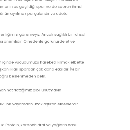
enmenin es geçildiği spor ne de sporun ihmal
ütünün ayrılmaz parçalarıdır ve adeta
liğimizi göremeyiz. Ancak sağlıklı bir ruhsal
ası önemlidir. O nedenle görünürde et ve
n içinde vücudumuzu hareketli kılmak elbette
anlıkları spordan çok daha etkilidir. İyi bir
doğru beslenmeden gelir.
 hatırlattığımız gibi, unutmayın
ağlıklı bir yaşamdan uzaklaştıran etkenlerdir.
z. Protein, karbonhidrat ve yağların nasıl