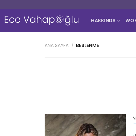
Skip
to
content
HAKKINDA
WOR
ANA SAYFA
/
BESLENME
N
İ