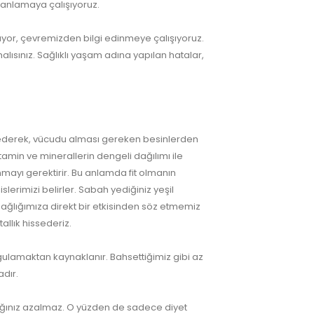
 anlamaya çalışıyoruz.
uyor, çevremizden bilgi edinmeye çalışıyoruz.
ısınız. Sağlıklı yaşam adına yapılan hatalar,
issederek, vücudu alması gereken besinlerden
amin ve minerallerin dengeli dağılımı ile
nmayı gerektirir. Bu anlamda fit olmanın
erimizi belirler. Sabah yediğiniz yeşil
h sağlığımıza direkt bir etkisinden söz etmemiz
allık hissederiz.
 uygulamaktan kaynaklanır. Bahsettiğimiz gibi az
adır.
Yağınız azalmaz. O yüzden de sadece diyet