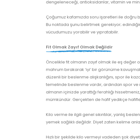
dengeleneceği, antioksidanlar, vitamin ve mine
Çoğumuz kafamızda soru işaretleri ile doğru be
Bu noktada şunu belirtmek gerekiyor; edindiğim
vücudumuzu yorabilir ve yıpratabilir.
Fit Olmak Zayıf Olmak Değildir
Öncelikle fit olmanın zayıf olmak ile eş değer
mahrum bırakarak ‘iyi’ bir görünüme kavuşmak d
düzenli bir beslenme alışkanlığını, spor ile k
temelinde beslenme vardır, ardından spor ve ru
almanın içinizde yarattığı ferahlığı hissetmeniz
mümkündür. Gerçekten de hafif yedikçe hafifler, 
Kilo verme ile ilgili genel sıkıntılar, yanlış be
yemek sağlıklı değildir. Diyet zaten kelime anla
Hızlı bir şekilde kilo vermeyi vadeden şok diy