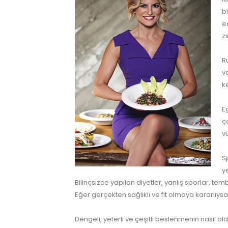
b
e
z
R
v
k
E
ç
v
S
y
Bilinçsizce yapılan diyetler, yanlış sporlar, tem
Eğer gerçekten sağlıklı ve fit olmaya kararlıys
Dengeli, yeterli ve çeşitli beslenmenin nasıl 