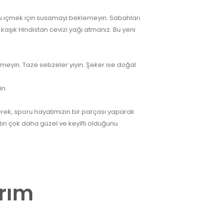
u içmek için susamayı beklemeyin. Sabahları
kaşık Hindistan cevizi yağı atmanız. Bu yeni
 etmeyin. Taze sebzeler yiyin. Şeker ise doğal
in.
erek, sporu hayatımızın bir parçası yaparak
atın çok daha güzel ve keyifli olduğunu
arım