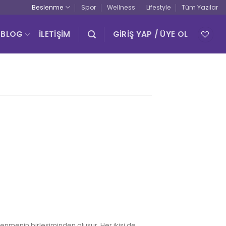
Beslenme
Spor
Wellness
Lifestyle
Tüm Yazılar
BLOG
İLETİŞİM
GIRIŞ YAP / ÜYE OL
0
lenmenin birleşiminden oluşur. Her ikisi de