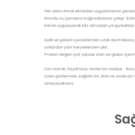
Her daim ihmal etmeden uygulamamız gereken e
limonlu su içerseniz bağırsaklarınız çalışır. K
trendi uygulayarak kilo almadan yorgunluktan ku
Asitli ve şekerli içeceklerden uzak durmalısınız.
yollardan yani meyvelerden alın.
Protein değeri çok yüksek olan ve gluten içer
Son olarak, hayat bize verilen bir hediye… Bun
özen göstermeli, sağlam bir zihin ve zinde bir 
anlayacaksınız.
Sağ