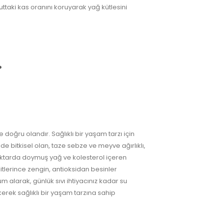
uttaki kas oranını koruyarak yağ kütlesini
…
 doğru olandır. Sağlıklı bir yaşam tarzı için
de bitkisel olan, taze sebze ve meyve ağırlıklı,
iktarda doymuş yağ ve kolesterol içeren
sitlerince zengin, antioksidan besinler
m alarak, günlük sıvı ihtiyacınız kadar su
kerek sağlıklı bir yaşam tarzına sahip