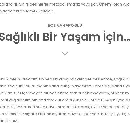
ağlandırır. Sınırlı besinlerle metabolizmanız yavaşlar. Önemli olan vüc
 yağdan kilo vermek kalıcıdır.
ECE VAHAPOĞLU
Sağlıklı Bir Yaşam İçin
nlük besin ihtiyacımızın hepsini aldığımız dengeli beslenme, sağlıklı ve
hninizde şunu oturtursanız daha bilinçli yaşarsınız. Temelde, daha ziya
ırı kırmızı et içermeyen bir beslenme tarzını benimseyerek, yüksek m
rarlı yağ tüketiminizi azaltarak, lif oranı yüksek, EPA ve DHA gibi yağ a
keterek, şekeri kesinlikle hayatınızdan çıkararak, az tuz ve bol potasyu
erek, alkol ve sigara kullanmayarak, düzenli spor yaparak, iyi uyku çe
abilirsiniz.