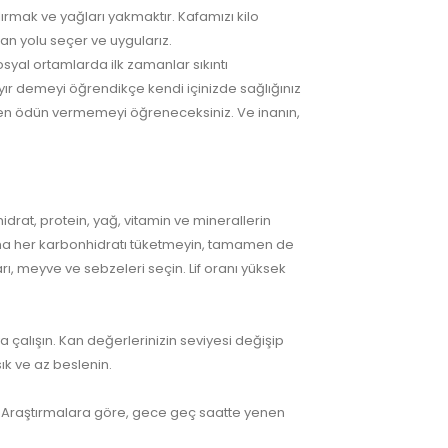
rmak ve yağları yakmaktır. Kafamızı kilo
n yolu seçer ve uygularız.
syal ortamlarda ilk zamanlar sıkıntı
yır demeyi öğrendikçe kendi içinizde sağlığınız
zden ödün vermemeyi öğreneceksiniz. Ve inanın,
drat, protein, yağ, vitamin ve minerallerin
a her karbonhidratı tüketmeyin, tamamen de
ı, meyve ve sebzeleri seçin. Lif oranı yüksek
çalışın. Kan değerlerinizin seviyesi değişip
ık ve az beslenin.
. Araştırmalara göre, gece geç saatte yenen