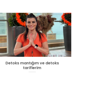
Detoks mantığım ve detoks
Düğün Önc
tariflerim