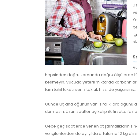
De
ve
Ye
çe
iç
si
S
Vü
hepsinden doğru zamanda doğru ölçülerde tük
kesmeyin. Vücuda yeterli miktarda karbonhidrat
tam tahıl tüketirseniz tokluk hissi de yaşarsınız.
Günde üç ana öğünün yanı sıra iki ara öğünü de
durmasın. Uzun saatler aç kalıp ilk fırsatta fa
Gece geç saatlerde yenen atıştırmalıkların si
ve içilenlerden dolayı yılda ortalama 12 kg alın