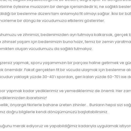
irbirine öylesine muazzam bir denge içerisindedir ki, ne sağlıklı besl
dildiği bir beslenme düzeni tam anlamıyla fit olmayı sağlar. İkisi bir b
incirleme bir döngü ile vücudumuza etkilerini gösterirler.
uhumuzu ve zihnimizi, bedenimizden ayrı tutmaya kalkarsak, gerçek ben
e zihinsel yaşam için bedenimizin buna hazır, temiz bir zemin yaratm
emikten oluşan vücudumuzu da sağlıklı tutmalıyız.
gzersiz yapmak, sporu yaşamımızın bir parçası haline getirmek ve gü
ok önemlidir. Fakat gerçekten fit bir vücuda ulaşmak için beslenme alışk
ücudun yaklaşık yüzde 30-40’ı spordan, geri kalan yüzde 60-70’i ise 
por yapmak kadar yediklerimiz ve yemediklerimiz de önemli. Her zaman
ediklerinizden ibaretsiniz!
bellik, önyargılı fikirlerle bahane üreten zihinler… Bunların hepsi sizi s
anız doğru bilgilerle kendi dönüşümünüzü başlatabilirsiniz.
olduğunu merak ediyoruz ve yapabildiğimiz kadarıyla uygulamak istiyoru