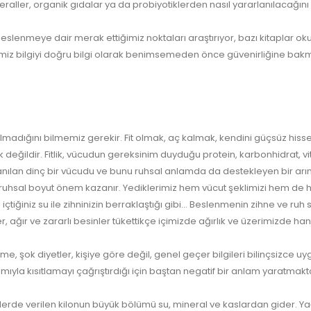
raller, organik gıdalar ya da probiyotiklerden nasıl yararlanılacağını
slenmeye dair merak ettiğimiz noktaları araştırıyor, bazı kitaplar ok
iz bilgiyi doğru bilgi olarak benimsemeden önce güvenirliğine bakmal
 olmadığını bilmemiz gerekir. Fit olmak, aç kalmak, kendini güçsüz h
eğildir. Fitlik, vücudun gereksinim duyduğu protein, karbonhidrat, vit
azanılan dinç bir vücudu ve bunu ruhsal anlamda da destekleyen bir arı
hsal boyut önem kazanır. Yediklerimiz hem vücut şeklimizi hem de hisl
, içtiğiniz su ile zihninizin berraklaştığı gibi… Beslenmenin zihne ve ru
ağır ve zararlı besinler tükettikçe içimizde ağırlık ve üzerimizde hant
slenme, şok diyetler, kişiye göre değil, genel geçer bilgileri bilinçsizce
mıyla kısıtlamayı çağrıştırdığı için baştan negatif bir anlam yaratmakt
etlerde verilen kilonun büyük bölümü su, mineral ve kaslardan gider. 