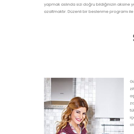
yapmak aslında sizi doğru bildiğinizin aksine y
azaltmaktır. Düzenli bir beslenme programı ile
Gü
zi
aş
za
tü
iç
ol