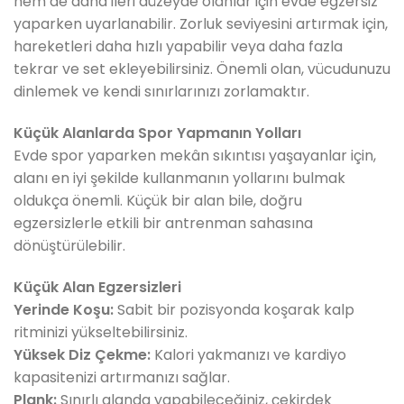
hem de daha ileri düzeyde olanlar için evde egzersiz
yaparken uyarlanabilir. Zorluk seviyesini artırmak için,
hareketleri daha hızlı yapabilir veya daha fazla
tekrar ve set ekleyebilirsiniz. Önemli olan, vücudunuzu
dinlemek ve kendi sınırlarınızı zorlamaktır.
Küçük Alanlarda Spor Yapmanın Yolları
Evde spor yaparken mekân sıkıntısı yaşayanlar için,
alanı en iyi şekilde kullanmanın yollarını bulmak
oldukça önemli. Küçük bir alan bile, doğru
egzersizlerle etkili bir antrenman sahasına
dönüştürülebilir.
Küçük Alan Egzersizleri
Yerinde Koşu:
Sabit bir pozisyonda koşarak kalp
ritminizi yükseltebilirsiniz.
Yüksek Diz Çekme:
Kalori yakmanızı ve kardiyo
kapasitenizi artırmanızı sağlar.
Plank:
Sınırlı alanda yapabileceğiniz, çekirdek